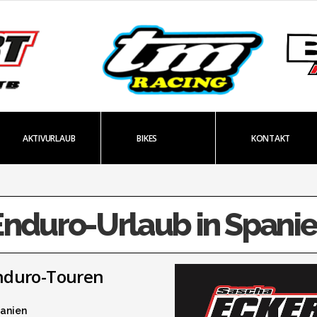
AKTIVURLAUB
BIKES
KONTAKT
Enduro-Urlaub in Spani
nduro-Touren
panien