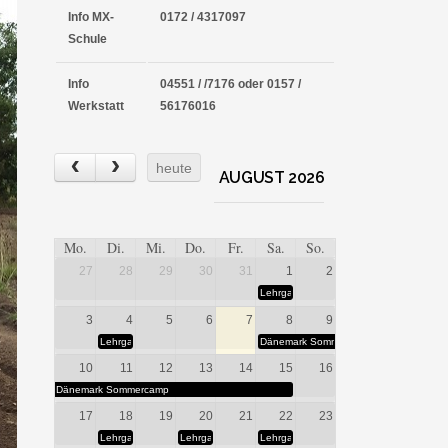
Info MX-
0172 / 4317097
Schule
Info
04551 / /7176 oder 0157 /
Werkstatt
56176016
heute
AUGUST 2026
Mo.
Di.
Mi.
Do.
Fr.
Sa.
So.
27
28
29
30
31
1
2
Lehrgang 10-15.30 Uhr
3
4
5
6
7
8
9
Lehrgang Hausstrecke
Dänemark Sommercamp
10
11
12
13
14
15
16
Dänemark Sommercamp
17
18
19
20
21
22
23
Lehrgang Hausstrecke
Lehrgang Hausstrecke
Lehrgang 10-15.30 Uhr