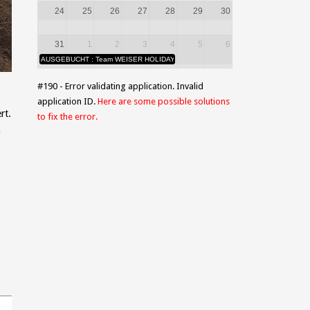
24
25
26
27
28
29
30
31
1
2
3
4
5
6
AUSGEBUCHT : Team WEISER HOLIDAYS AND MORE.....
#190 - Error validating application. Invalid
application ID.
Here are some possible solutions
rt.
to fix the error.
n