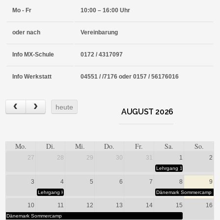
Mo - Fr
10:00 – 16:00 Uhr
oder nach
Vereinbarung
Info MX-Schule
0172 / 4317097
Info Werkstatt
04551 / /7176 oder 0157 / 56176016
heute
AUGUST 2026
Mo.
Di.
Mi.
Do.
Fr.
Sa.
So.
27
28
29
30
31
1
2
Lehrgang 10-15.30 Uhr
3
4
5
6
7
8
9
Lehrgang Hausstrecke
Dänemark Sommercamp
10
11
12
13
14
15
16
Dänemark Sommercamp