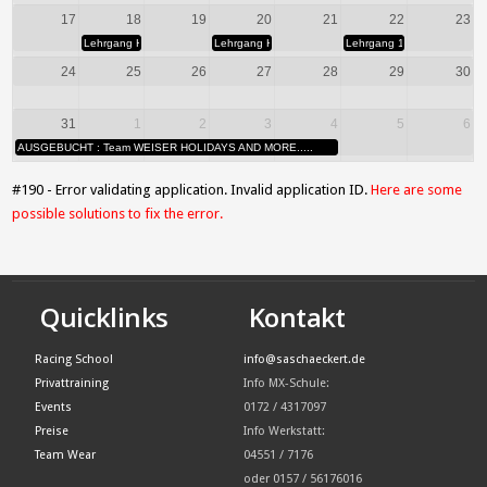
17
18
19
20
21
22
23
Lehrgang Hausstrecke
Lehrgang Hausstrecke
Lehrgang 10-15.30 Uhr
24
25
26
27
28
29
30
31
1
2
3
4
5
6
AUSGEBUCHT : Team WEISER HOLIDAYS AND MORE.....
#190 - Error validating application. Invalid application ID.
Here are some
possible solutions to fix the error.
Quicklinks
Kontakt
Racing School
info@saschaeckert.de
Privattraining
Info MX-Schule:
Events
0172 / 4317097
Preise
Info Werkstatt:
Team Wear
04551 / 7176
oder 0157 / 56176016