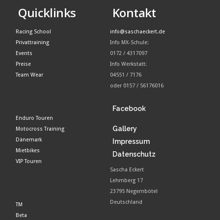
Quicklinks
Kontakt
Racing School
info@saschaeckert.de
Privattraining
Info MX-Schule:
Events
0172 / 4317097
Preise
Info Werkstatt:
Team Wear
04551 / 7176
oder 0157 / 56176016
Facebook
Enduro Touren
Gallery
Motocross Training
Dänemark
Impressum
Mietbikes
Datenschutz
VIP Touren
Sascha Eckert
Lehmberg 17
23795 Negernbötel
Deutschland
TM
Beta