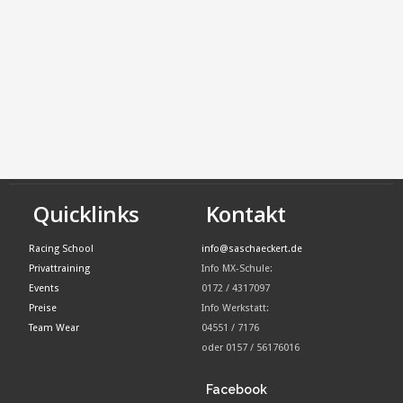
Quicklinks
Kontakt
Racing School
info@saschaeckert.de
Privattraining
Info MX-Schule:
Events
0172 / 4317097
Preise
Info Werkstatt:
Team Wear
04551 / 7176
oder 0157 / 56176016
Facebook